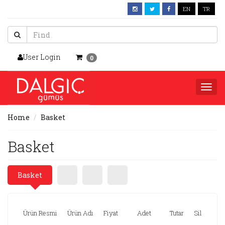
EN
TR
User Login
0
Togg
navi
Home
Basket
Basket
Basket
Ürün Resmi
Ürün Adı
Fiyat
Adet
Tutar
Sil