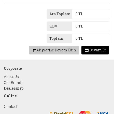
Ara Toplam
0 TL
KDV
0 TL
Toplam
0 TL
Alışverişe Devam Edin
Devam Et
Corporate
About Us
Our Brands
Dealership
Online
Contact