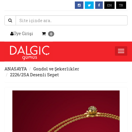
EN
TR
Üye Girişi
0
Togg
navi
ANASAYFA
Gondol ve Şekerlikler
2226/2SA Desenli Sepet