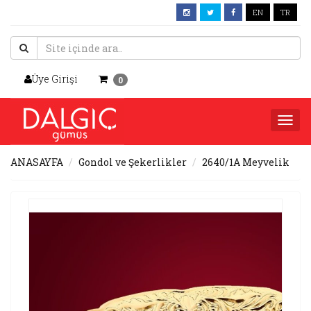
EN
TR
Üye Girişi
0
Togg
navi
ANASAYFA
Gondol ve Şekerlikler
2640/1A Meyvelik