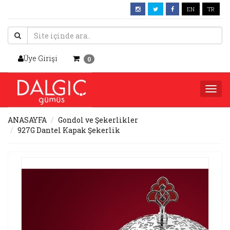
EN
TR
Üye Girişi
0
Togg
navi
ANASAYFA
Gondol ve Şekerlikler
927G Dantel Kapak Şekerlik